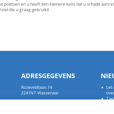
mee poetsen en u heeft een kleinere kans dat u schade aanric
stel die u graag gebruikt!
ADRESGEGEVENS
NIE
Rozeveldlaan 14
Let 
0
2241NT Wassenaar
ove
0
Tand
0
Tel:
070 - 5111792
doe
0
E-mail:
r.crul@kpnplanet.nl
Gezo
0