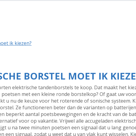
oet ik kiezen?
SCHE BORSTEL MOET IK KIEZ
oorten elektrische tandenborstels te koop. Dat maakt het kie
 u poetsen met een kleine ronde borstelkop? Of gaat uw voo
t u nu de keuze voor het roterende of sonische systeem. Ki
rstel. Ze functioneren beter dan de varianten op batterije
een beperkt aantal poetsbewegingen en de kracht van de batte
lternatief voor op vakantie. Vrijwel alle accugeladen elektr
krijgt u na twee minuten poetsen een signaal dat u lang gen
 een signaal, zodat u weet dat u van vlak kunt wisselen. Kie