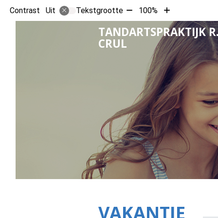
Tekst
Tekst
Contrast
Tekstgrootte
100%
Uit
verkleinen
vergroten
TANDARTSPRAKTIJK R
met
met
CRUL
10%
10%
VAKANTIE