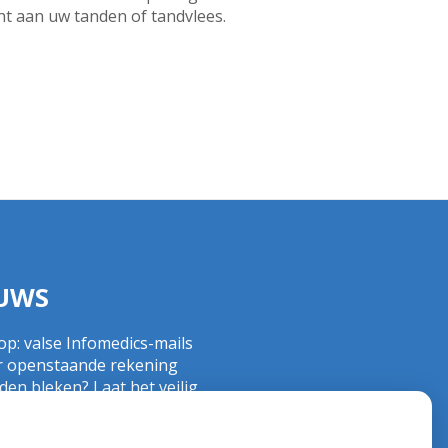
ht aan uw tanden of tandvlees.
UWS
op: valse Infomedics-mails
r openstaande rekening
en bleken? Laat het veilig
n!
nd tandvlees: de basis voor