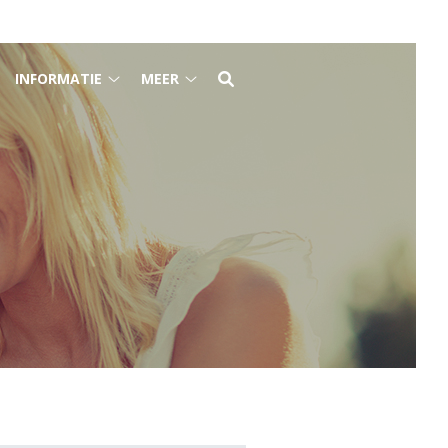
INFORMATIE
MEER
e
Informatie
Meer
raktijk
submenu
submenu
ubmenu