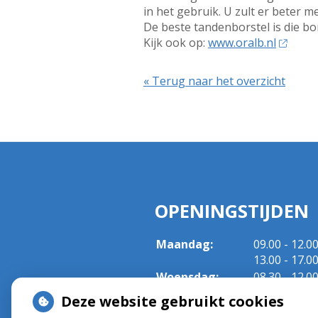
in het gebruik. U zult er beter 
De beste tandenborstel is die bor
Kijk ook op:
www.oralb.nl
« Terug naar het overzicht
OPENINGSTIJDEN
tot
Maandag:
09.00
- 12.0
tot
13.00
- 17.0
tot
Woensdag:
08.30
- 12.0
tot
13.00
- 17.0
Deze website gebruikt cookies
tot
Vrijdag:
08.30
- 12.0