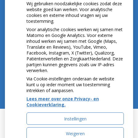
BIG-nummer ; 09020533702
Wij gebruiken noodzakelijke cookies zodat deze
website goed kan werken. Voor analytische
cookies en externe inhoud vragen wij uw
toestemming.
NIEUWS
Voor analytische cookies werken wij samen met
Let op: valse Infomedics-mails over
Matomo en Google Analytics. Voor externe
inhoud werken wij samen met Google (Maps,
openstaande rekening
Translate en Reviews), YouTube, Vimeo,
Tanden bleken? Laat het veilig doen!
Facebook, Instagram, X (Twitter), Qualizorg,
Gezond tandvlees: de basis voor een gezonde
Patiëntenvertellen en ZorgkaartNederland. Deze
mond
partijen kunnen gegevens zoals uw IP-adres
Naar de tandarts in het buitenland? Wees op je
verwerken.
hoede!
Via Cookie-instellingen onderaan de website
kunt u op ieder moment uw toestemming
intrekken of aanpassen.
Lees meer over onze Privacy- en
Cookieverklaring.
Instellingen
Uw Zorg Online
|
Beheer
Weigeren