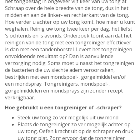
het tongbeslag in ongeveer vijf keer van uw tong af.
Schraap over de hele breedte van de tong, dus in het
midden en aan de linker- en rechterkant van de tong.
Hoe verder u achter op uw tong komt, hoe meer u kunt
weghalen. Reinig uw tong twee keer per dag, het liefst
’s ochtends en ’s avonds. Onderzoek toont aan dat het
reinigen van de tong met een tongreiniger effectiever
is dan met een tandenborstel. Levert het tongreinigen
onvoldoende resultaat op? Dan is aanvullende
verzorging nodig. Soms moet u naast het tongreinigen
de bacteriën die uw slechte adem veroorzaken,
bestrijden met een mondspoel-, gorgelmiddel en/of
een mondspray. Tongreinigers, mondspoel-,
gorgelmiddelen en mondsprays zijn zonder recept
verkrijgbaar.
Hoe gebruikt u een tongreiniger of -schraper?
Steek uw tong zo ver mogelijk uit uw mond.
Plaats de tongreiniger zo ver mogelijk achter op
uw tong. Oefen kracht uit op de schraper en druk
uw tong plat. Zorg ervoor dat de tongreiniger