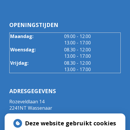
OPENINGSTIJDEN
tot
Maandag:
09.00
- 12.00
tot
13.00
- 17.00
tot
Woensdag:
08.30
- 12.00
tot
13.00
- 17.00
tot
Vrijdag:
08.30
- 12.00
tot
13.00
- 17.00
ADRESGEGEVENS
Rozeveldlaan 14
2241NT Wassenaar
Tel:
070 - 5111792
Deze website gebruikt cookies
E-mail:
r.crul@kpnplanet.nl