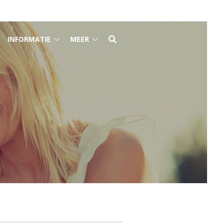
INFORMATIE
MEER
e
Informatie
Meer
raktijk
submenu
submenu
ubmenu