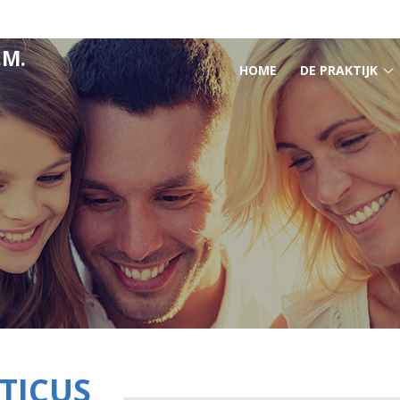
.M.
HOOFDMENU
HOME
DE PRAKTIJK
D
p
s
TICUS