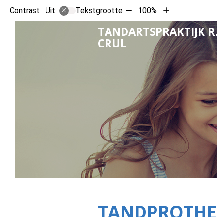
Tekst
Tekst
Contrast
Tekstgrootte
100%
Uit
verkleinen
vergroten
TANDARTSPRAKTIJK R
met
met
CRUL
10%
10%
TANDPROTHE