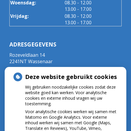
tot
Woensdag:
08.30
- 12.00
tot
13.00
- 17.00
tot
Vrijdag:
08.30
- 12.00
tot
13.00
- 17.00
ADRESGEGEVENS
Rozeveldlaan 14
2241NT Wassenaar
Tel:
070 - 5111792
Deze website gebruikt cookies
E-mail:
r.crul@kpnplanet.nl
BIG-nummer ; 09020533702
Wij gebruiken noodzakelijke cookies zodat deze
website goed kan werken. Voor analytische
cookies en externe inhoud vragen wij uw
toestemming.
NIEUWS
Voor analytische cookies werken wij samen met
Let op: valse Infomedics-mails over
Matomo en Google Analytics. Voor externe
inhoud werken wij samen met Google (Maps,
openstaande rekening
Translate en Reviews), YouTube, Vimeo,
Tanden bleken? Laat het veilig doen!