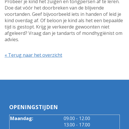
Probeer je kind het zuigen en tongpersen af te leren.
Doe dat vóór het doorbreken van de blijvende
voortanden. Geef bijvoorbeeld iets in handen of leid je
kind overdag af. Of beloon je kind als het een bepaalde
tijd is gestopt. Krijg je verkeerde gewoonten niet
afgeleerd? Vraag dan je tandarts of mondhygiënist om
advies.
« Terug naar het overzicht
OPENINGSTIJDEN
tot
Maandag:
09.00
- 12.00
tot
13.00
- 17.00