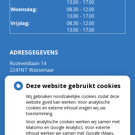
tot
13.00
- 17.00
tot
Woensdag:
08.30
- 12.00
tot
13.00
- 17.00
tot
Vrijdag:
08.30
- 12.00
tot
13.00
- 17.00
ADRESGEGEVENS
Rozeveldlaan 14
2241NT Wassenaar
Tel:
070 - 5111792
Deze website gebruikt cookies
E-mail:
r.crul@kpnplanet.nl
BIG-nummer ; 09020533702
Wij gebruiken noodzakelijke cookies zodat deze
website goed kan werken. Voor analytische
cookies en externe inhoud vragen wij uw
toestemming.
NIEUWS
Voor analytische cookies werken wij samen met
Let op: valse Infomedics-mails over
Matomo en Google Analytics. Voor externe
inhoud werken wij samen met Google (Maps,
openstaande rekening