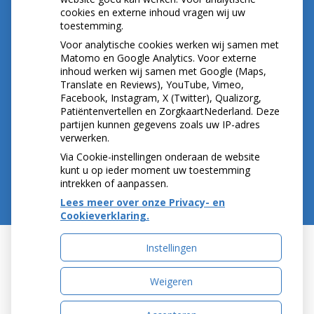
cookies en externe inhoud vragen wij uw
toestemming.
NIEUWS
Voor analytische cookies werken wij samen met
Let op: valse Infomedics-mails over
Matomo en Google Analytics. Voor externe
inhoud werken wij samen met Google (Maps,
openstaande rekening
Translate en Reviews), YouTube, Vimeo,
Tanden bleken? Laat het veilig doen!
Facebook, Instagram, X (Twitter), Qualizorg,
Gezond tandvlees: de basis voor een gezonde
Patiëntenvertellen en ZorgkaartNederland. Deze
mond
partijen kunnen gegevens zoals uw IP-adres
Naar de tandarts in het buitenland? Wees op je
verwerken.
hoede!
Via Cookie-instellingen onderaan de website
kunt u op ieder moment uw toestemming
intrekken of aanpassen.
Lees meer over onze Privacy- en
Cookieverklaring.
Instellingen
Uw Zorg Online
|
Beheer
Weigeren