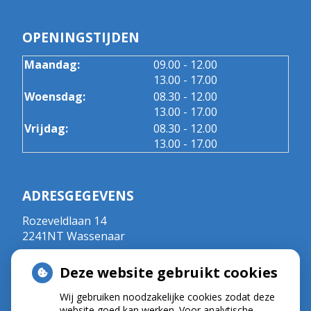
OPENINGSTIJDEN
tot
Maandag:
09.00
- 12.00
tot
13.00
- 17.00
tot
Woensdag:
08.30
- 12.00
tot
13.00
- 17.00
tot
Vrijdag:
08.30
- 12.00
tot
13.00
- 17.00
ADRESGEGEVENS
Rozeveldlaan 14
2241NT Wassenaar
Tel:
070 - 5111792
Deze website gebruikt cookies
E-mail:
r.crul@kpnplanet.nl
BIG-nummer ; 09020533702
Wij gebruiken noodzakelijke cookies zodat deze
website goed kan werken. Voor analytische