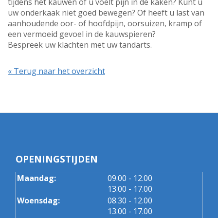
tijdens het kauwen of u voelt pijn in de kaken? Kunt u
uw onderkaak niet goed bewegen? Of heeft u last van
aanhoudende oor- of hoofdpijn, oorsuizen, kramp of
een vermoeid gevoel in de kauwspieren?
Bespreek uw klachten met uw tandarts.
« Terug naar het overzicht
OPENINGSTIJDEN
tot
Maandag:
09.00
- 12.00
tot
13.00
- 17.00
tot
Woensdag:
08.30
- 12.00
tot
13.00
- 17.00