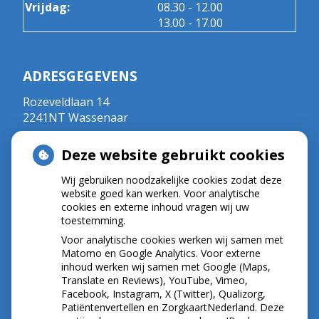
tot
Vrijdag:
08.30
- 12.00
tot
13.00
- 17.00
ADRESGEGEVENS
Rozeveldlaan 14
2241NT Wassenaar
Tel:
070 - 5111792
Deze website gebruikt cookies
E-mail:
r.crul@kpnplanet.nl
BIG-nummer ; 09020533702
Wij gebruiken noodzakelijke cookies zodat deze
website goed kan werken. Voor analytische
cookies en externe inhoud vragen wij uw
toestemming.
NIEUWS
Voor analytische cookies werken wij samen met
Let op: valse Infomedics-mails over
Matomo en Google Analytics. Voor externe
inhoud werken wij samen met Google (Maps,
openstaande rekening
Translate en Reviews), YouTube, Vimeo,
Tanden bleken? Laat het veilig doen!
Facebook, Instagram, X (Twitter), Qualizorg,
Gezond tandvlees: de basis voor een gezonde
Patiëntenvertellen en ZorgkaartNederland. Deze
mond