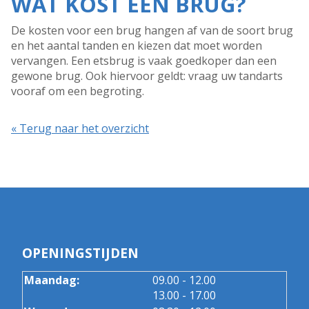
WAT KOST EEN BRUG?
De kosten voor een brug hangen af van de soort brug
en het aantal tanden en kiezen dat moet worden
vervangen. Een etsbrug is vaak goedkoper dan een
gewone brug. Ook hiervoor geldt: vraag uw tandarts
vooraf om een begroting.
« Terug naar het overzicht
OPENINGSTIJDEN
tot
Maandag:
09.00
- 12.00
tot
13.00
- 17.00