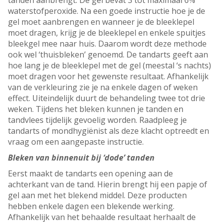
tanden aanbrengt. De gel bevat 3 tot maximaal 6%
waterstofperoxide. Na een goede instructie hoe je de
gel moet aanbrengen en wanneer je de bleeklepel
moet dragen, krijg je de bleeklepel en enkele spuitjes
bleekgel mee naar huis. Daarom wordt deze methode
ook wel ‘thuisbleken’ genoemd. De tandarts geeft aan
hoe lang je de bleeklepel met de gel (meestal ‘s nachts)
moet dragen voor het gewenste resultaat. Afhankelijk
van de verkleuring zie je na enkele dagen of weken
effect. Uiteindelijk duurt de behandeling twee tot drie
weken. Tijdens het bleken kunnen je tanden en
tandvlees tijdelijk gevoelig worden. Raadpleeg je
tandarts of mondhygiënist als deze klacht optreedt en
vraag om een aangepaste instructie.
Bleken van binnenuit bij ‘dode’ tanden
Eerst maakt de tandarts een opening aan de
achterkant van de tand. Hierin brengt hij een papje of
gel aan met het blekend middel. Deze producten
hebben enkele dagen een blekende werking.
Afhankelijk van het behaalde resultaat herhaalt de