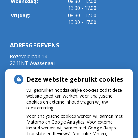
tot
Woensdag:
08.30
- 12.00
tot
13.00
- 17.00
tot
Vrijdag:
08.30
- 12.00
tot
13.00
- 17.00
ADRESGEGEVENS
Rozeveldlaan 14
2241NT Wassenaar
Tel:
070 - 5111792
Deze website gebruikt cookies
E-mail:
r.crul@kpnplanet.nl
BIG-nummer ; 09020533702
Wij gebruiken noodzakelijke cookies zodat deze
website goed kan werken. Voor analytische
cookies en externe inhoud vragen wij uw
toestemming.
NIEUWS
Voor analytische cookies werken wij samen met
Let op: valse Infomedics-mails over
Matomo en Google Analytics. Voor externe
inhoud werken wij samen met Google (Maps,
openstaande rekening
Translate en Reviews), YouTube, Vimeo,
Tanden bleken? Laat het veilig doen!