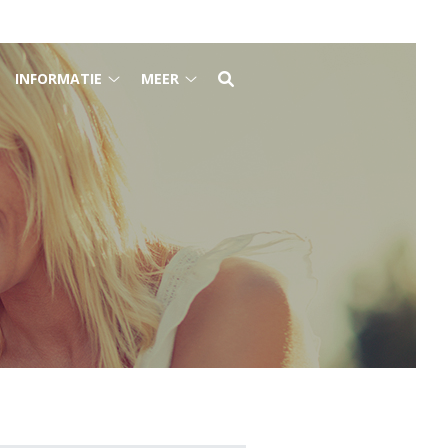
INFORMATIE
MEER
e
Informatie
Meer
raktijk
submenu
submenu
ubmenu