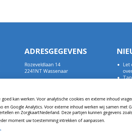
ADRESGEGEVENS
NIE
Rozeveldlaan 14
Let 
0
2241NT Wassenaar
ove
0
Tand
0
Tel:
070 - 5111792
doe
0
E-mail:
r.crul@kpnplanet.nl
Gezo
0
BIG-nummer ; 09020533702
een
0
e goed kan werken. Voor analytische cookies en externe inhoud vrag
Naar
 en Google Analytics. Voor externe inhoud werken wij samen met G
bui
vertellen en ZorgkaartNederland. Deze partijen kunnen gegevens zoal
p ieder moment uw toestemming intrekken of aanpassen.
.