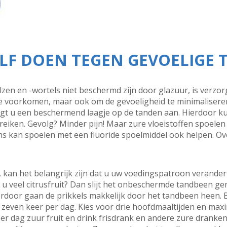
LF DOEN TEGEN GEVOELIGE
en en -wortels niet beschermd zijn door glazuur, is verzorg
te voorkomen, maar ook om de gevoeligheid te minimaliseren. B
ngt u een beschermend laagje op de tanden aan. Hierdoor k
reiken. Gevolg? Minder pijn! Maar zure vloeistoffen spoelen
ms kan spoelen met een fluoride spoelmiddel ook helpen. Ove
kan het belangrijk zijn dat u uw voedingspatroon verandert
t u veel citrusfruit? Dan slijt het onbeschermde tandbeen g
erdoor gaan de prikkels makkelijk door het tandbeen heen. 
even keer per dag. Kies voor drie hoofdmaaltijden en maxim
r dag zuur fruit en drink frisdrank en andere zure dranken