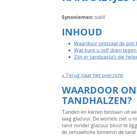
Synoniemen:
tubili
INHOUD
Waardoor ontstaat de pijn 
Wat kunt u zelf doen tegen
Zijn er tandpasta’s die hel
« Terug naar het overzicht
WAARDOOR ONTS
TANDHALZEN?
Tanden en kiezen bestaan uit een
laag glazuur. De wortels ziet u 
tand zonder glazuur bloot te lig
de zenuwholte binnenin de tand of