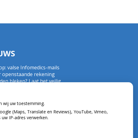
UWS
op: valse Infomedics-mails
r openstaande rekening
en bleken? Laat het veilig
n!
nd tandvlees: de basis voor
 gezonde mond
en wij uw toestemming.
 de tandarts in het
oogle (Maps, Translate en Reviews), YouTube, Vimeo,
tenland? Wees op je hoede!
s uw IP-adres verwerken.