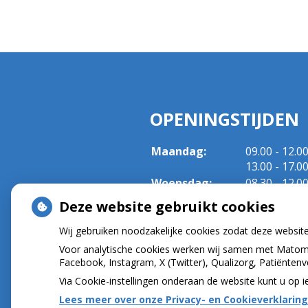
OPENINGSTIJDEN
tot
Maandag:
09.00
- 12.0
tot
13.00
- 17.0
tot
Woensdag:
08.30
- 12.0
tot
13.00
- 17.0
Deze website gebruikt cookies
tot
Vrijdag:
08.30
- 12.0
tot
13.00
- 17.0
Wij gebruiken noodzakelijke cookies zodat deze websit
Voor analytische cookies werken wij samen met Matomo
Facebook, Instagram, X (Twitter), Qualizorg, Patiënten
Via Cookie-instellingen onderaan de website kunt u o
Lees meer over onze Privacy- en Cookieverklaring