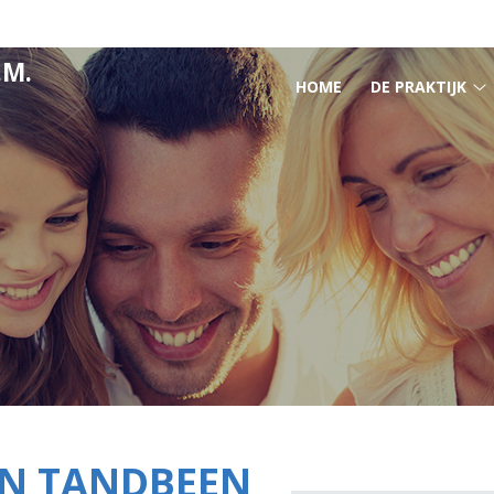
.M.
HOOFDMENU
HOME
DE PRAKTIJK
D
p
s
IN TANDBEEN