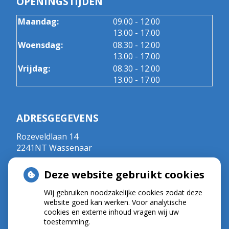
OPENINGSTIJDEN
tot
Maandag:
09.00
- 12.00
tot
13.00
- 17.00
tot
Woensdag:
08.30
- 12.00
tot
13.00
- 17.00
tot
Vrijdag:
08.30
- 12.00
tot
13.00
- 17.00
ADRESGEGEVENS
Rozeveldlaan 14
2241NT Wassenaar
Tel:
070 - 5111792
Deze website gebruikt cookies
E-mail:
r.crul@kpnplanet.nl
BIG-nummer ; 09020533702
Wij gebruiken noodzakelijke cookies zodat deze
website goed kan werken. Voor analytische
cookies en externe inhoud vragen wij uw
toestemming.
NIEUWS