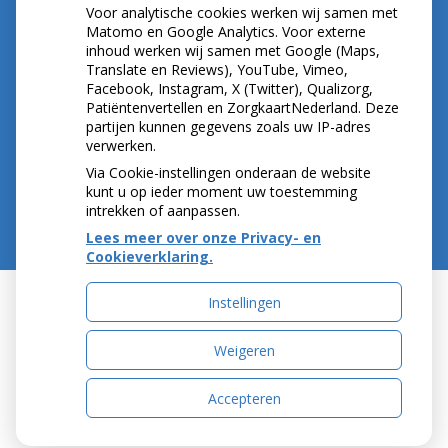
Voor analytische cookies werken wij samen met
Let op: valse Infomedics-mails over
Matomo en Google Analytics. Voor externe
inhoud werken wij samen met Google (Maps,
openstaande rekening
Translate en Reviews), YouTube, Vimeo,
Tanden bleken? Laat het veilig doen!
Facebook, Instagram, X (Twitter), Qualizorg,
Gezond tandvlees: de basis voor een gezonde
Patiëntenvertellen en ZorgkaartNederland. Deze
mond
partijen kunnen gegevens zoals uw IP-adres
Naar de tandarts in het buitenland? Wees op je
verwerken.
hoede!
Via Cookie-instellingen onderaan de website
kunt u op ieder moment uw toestemming
intrekken of aanpassen.
Lees meer over onze Privacy- en
Cookieverklaring.
Instellingen
Uw Zorg Online
|
Beheer
Weigeren
Accepteren
Privacy verklaring
|
Cookie-instellingen
|
Voorwaarden