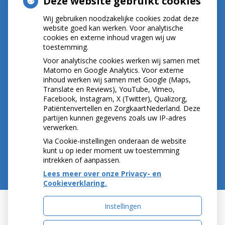
Deze website gebruikt cookies
E-mail:
r.crul@kpnplanet.nl
BIG-nummer ; 09020533702
Wij gebruiken noodzakelijke cookies zodat deze
website goed kan werken. Voor analytische
cookies en externe inhoud vragen wij uw
toestemming.
NIEUWS
Voor analytische cookies werken wij samen met
Let op: valse Infomedics-mails over
Matomo en Google Analytics. Voor externe
inhoud werken wij samen met Google (Maps,
openstaande rekening
Translate en Reviews), YouTube, Vimeo,
Tanden bleken? Laat het veilig doen!
Facebook, Instagram, X (Twitter), Qualizorg,
Gezond tandvlees: de basis voor een gezonde
Patiëntenvertellen en ZorgkaartNederland. Deze
mond
partijen kunnen gegevens zoals uw IP-adres
Naar de tandarts in het buitenland? Wees op je
verwerken.
hoede!
Via Cookie-instellingen onderaan de website
kunt u op ieder moment uw toestemming
intrekken of aanpassen.
Lees meer over onze Privacy- en
Cookieverklaring.
Instellingen
Uw Zorg Online
|
Beheer