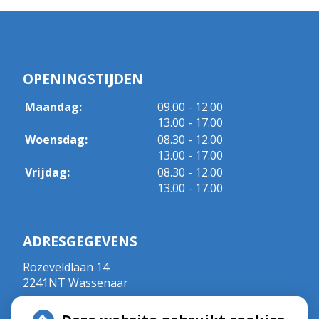
OPENINGSTIJDEN
tot
Maandag:
09.00
- 12.00
tot
13.00
- 17.00
tot
Woensdag:
08.30
- 12.00
tot
13.00
- 17.00
tot
Vrijdag:
08.30
- 12.00
tot
13.00
- 17.00
ADRESGEGEVENS
Rozeveldlaan 14
2241NT Wassenaar
Tel:
070 - 5111792