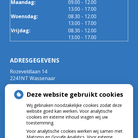
tot
Maandag:
09.00
- 12.00
tot
13.00
- 17.00
tot
Woensdag:
08.30
- 12.00
tot
13.00
- 17.00
tot
Vrijdag:
08.30
- 12.00
tot
13.00
- 17.00
ADRESGEGEVENS
Rozeveldlaan 14
2241NT Wassenaar
Tel:
070 - 5111792
Deze website gebruikt cookies
E-mail:
r.crul@kpnplanet.nl
BIG-nummer ; 09020533702
Wij gebruiken noodzakelijke cookies zodat deze
website goed kan werken. Voor analytische
cookies en externe inhoud vragen wij uw
toestemming.
NIEUWS
Voor analytische cookies werken wij samen met
Let op: valse Infomedics-mails over
Matomo en Google Analytics. Voor externe