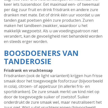
keer iets tussendoor. Eet maximaal een- of tweemaal
per dag zuur fruit en drink frisdrank en andere zure
dranken met mate. Eet of drink één uur voordat u uw
tanden gaat poetsen géén zure producten. Zuren
maken het tandbeen zwakker, waardoor u het
makkelijk wegpoetst. Als u uw voedingspatroon niet
verandert, kan de gevoeligheid niet behandeld worden
en steeds erger worden.
BOOSDOENERS VAN
TANDEROSIE
Frisdrank en vruchtensap
Frisdranken (ook de light varianten!) krijgen hun frisse
smaak door het toegevoegde fosforzuur (bijvoorbeeld
in cola), citroen- of appelzuur (in allerlei fris- en
sportdranken). De zure smaak merkt uw kind niet op
door de toegevoegde suiker of zoetstof. Suiker
onderdrukt de zure smaak wel, maar neutraliseert het
zuur niet. Wist u dat vruchtensappen (bijvoorbeeld