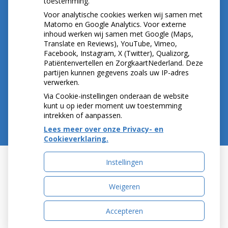
toestemming.
NIEUWS
Voor analytische cookies werken wij samen met
Let op: valse Infomedics-mails over
Matomo en Google Analytics. Voor externe
inhoud werken wij samen met Google (Maps,
openstaande rekening
Translate en Reviews), YouTube, Vimeo,
Tanden bleken? Laat het veilig doen!
Facebook, Instagram, X (Twitter), Qualizorg,
Gezond tandvlees: de basis voor een gezonde
Patiëntenvertellen en ZorgkaartNederland. Deze
mond
partijen kunnen gegevens zoals uw IP-adres
Naar de tandarts in het buitenland? Wees op je
verwerken.
hoede!
Via Cookie-instellingen onderaan de website
kunt u op ieder moment uw toestemming
intrekken of aanpassen.
Lees meer over onze Privacy- en
Cookieverklaring.
Instellingen
Uw Zorg Online
|
Beheer
Weigeren
Accepteren
Privacy verklaring
|
Cookie-instellingen
|
Voorwaarden