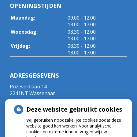
OPENINGSTIJDEN
tot
Maandag:
09.00
- 12.00
tot
13.00
- 17.00
tot
Woensdag:
08.30
- 12.00
tot
13.00
- 17.00
tot
Vrijdag:
08.30
- 12.00
tot
13.00
- 17.00
ADRESGEGEVENS
Rozeveldlaan 14
2241NT Wassenaar
Tel:
070 - 5111792
Deze website gebruikt cookies
E-mail:
r.crul@kpnplanet.nl
BIG-nummer ; 09020533702
Wij gebruiken noodzakelijke cookies zodat deze
website goed kan werken. Voor analytische
cookies en externe inhoud vragen wij uw