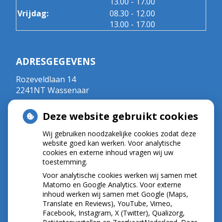
tot
13.00
- 17.00
tot
Vrijdag:
08.30
- 12.00
tot
13.00
- 17.00
ADRESGEGEVENS
Rozeveldlaan 14
2241NT Wassenaar
Tel:
070 - 5111792
Deze website gebruikt cookies
E-mail:
r.crul@kpnplanet.nl
BIG-nummer ; 09020533702
Wij gebruiken noodzakelijke cookies zodat deze
website goed kan werken. Voor analytische
cookies en externe inhoud vragen wij uw
toestemming.
NIEUWS
Voor analytische cookies werken wij samen met
Let op: valse Infomedics-mails over
Matomo en Google Analytics. Voor externe
inhoud werken wij samen met Google (Maps,
openstaande rekening
Translate en Reviews), YouTube, Vimeo,
Tanden bleken? Laat het veilig doen!
Facebook, Instagram, X (Twitter), Qualizorg,
Gezond tandvlees: de basis voor een gezonde