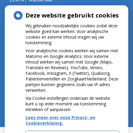
Tel:
070 - 5111792
Deze website gebruikt cookies
E-mail:
r.crul@kpnplanet.nl
BIG-nummer ; 09020533702
Wij gebruiken noodzakelijke cookies zodat deze
website goed kan werken. Voor analytische
cookies en externe inhoud vragen wij uw
toestemming.
NIEUWS
Voor analytische cookies werken wij samen met
Let op: valse Infomedics-mails over
Matomo en Google Analytics. Voor externe
inhoud werken wij samen met Google (Maps,
openstaande rekening
Translate en Reviews), YouTube, Vimeo,
Tanden bleken? Laat het veilig doen!
Facebook, Instagram, X (Twitter), Qualizorg,
Gezond tandvlees: de basis voor een gezonde
Patiëntenvertellen en ZorgkaartNederland. Deze
mond
partijen kunnen gegevens zoals uw IP-adres
Naar de tandarts in het buitenland? Wees op je
verwerken.
hoede!
Via Cookie-instellingen onderaan de website
kunt u op ieder moment uw toestemming
intrekken of aanpassen.
Lees meer over onze Privacy- en
Cookieverklaring.