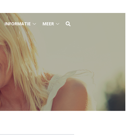
INFORMATIE
MEER
e
Informatie
Meer
raktijk
submenu
submenu
ubmenu