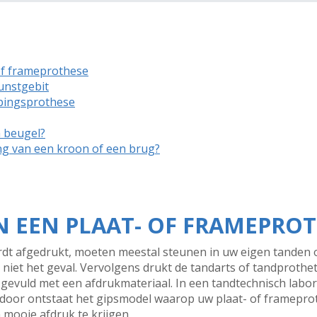
of frameprothese
unstgebit
pingsprothese
n beugel?
ng van een kroon of een brug?
 EEN PLAAT- OF FRAMEPRO
t afgedrukt, moeten meestal steunen in uw eigen tanden o
 niet het geval. Vervolgens drukt de tandarts of tandprothe
 gevuld met een afdrukmateriaal. In een tandtechnisch labo
rdoor ontstaat het gipsmodel waarop uw plaat- of framepr
mooie afdruk te krijgen.