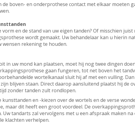
in de boven- en onderprothese contact met elkaar moeten 
wen.
kunsttanden
de vorm en de stand van uw eigen tanden? Of misschien juist
sprothese wordt gemaakt. Uw behandelaar kan u hierin natuu
w wensen rekening te houden.
t in uw mond kan plaatsen, moet hij nog twee dingen doen. E
overkappingsprothese gaan fungeren, tot net boven het tandvl
 voorbehandelde wortelkanaal sluit hij af met een vulling. Da
ijn blijven staan. Direct daarop aansluitend plaatst hij de
 tijd zonder tanden zult rondlopen.
we kunsttanden en -kiezen over de wortels en de verse wond
e, maar dit heeft een groot voordeel. De overkappingsprothe
 Uw tandarts zal vervolgens met u een afspraak maken na é
e klachten verhelpen.