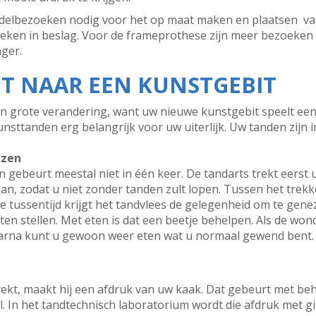
handelbezoeken nodig voor het op maat maken en plaatsen van
weken in beslag. Voor de frameprothese zijn meer bezoeken
ger.
IT NAAR EEN KUNSTGEBIT
een grote verandering, want uw nieuwe kunstgebit speelt een
nsttanden erg belangrijk voor uw uiterlijk. Uw tanden zijn 
ezen
 gebeurt meestal niet in één keer. De tandarts trekt eerst 
aan, zodat u niet zonder tanden zult lopen. Tussen het trek
e tussentijd krijgt het tandvlees de gelegenheid om te genez
ten stellen. Met eten is dat een beetje behelpen. Als de won
Daarna kunt u gewoon weer eten wat u normaal gewend bent
rekt, maakt hij een afdruk van uw kaak. Dat gebeurt met beh
. In het tandtechnisch laboratorium wordt die afdruk met g