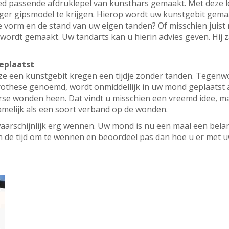
ed passende afdruklepel van kunsthars gemaakt. Met deze l
r gipsmodel te krijgen. Hierop wordt uw kunstgebit gema
e vorm en de stand van uw eigen tanden? Of misschien juist
wordt gemaakt. Uw tandarts kan u hierin advies geven. Hij 
eplaatst
e een kunstgebit kregen een tijdje zonder tanden. Tegenwo
othese genoemd, wordt onmiddellijk in uw mond geplaatst al
rse wonden heen. Dat vindt u misschien een vreemd idee, ma
amelijk als een soort verband op de wonden.
 waarschijnlijk erg wennen. Uw mond is nu een maal een belan
 de tijd om te wennen en beoordeel pas dan hoe u er met 