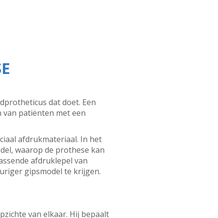
SE
dprotheticus dat doet. Een
n van patiënten met een
aal afdrukmateriaal. In het
odel, waarop de prothese kan
assende afdruklepel van
iger gipsmodel te krijgen.
zichte van elkaar. Hij bepaalt